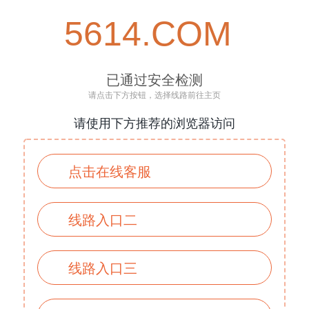
5614.COM
已通过安全检测
请点击下方按钮，选择线路前往主页
请使用下方推荐的浏览器访问
点击在线客服
线路入口二
线路入口三